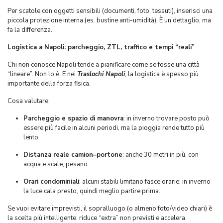
Per scatole con oggetti sensibili (documenti, foto, tessuti), inserisci una
piccola protezione interna (es. bustine anti-umidità). È un dettaglio, ma
fa la differenza.
Logistica a Napoli: parcheggio, ZTL, traffico e tempi “reali”
Chi non conosce Napoli tende a pianificare come se fosse una città
“lineare”. Non lo è. E nei
Traslochi Napoli
, la logistica è spesso più
importante della forza fisica.
Cosa valutare:
Parcheggio e spazio di manovra
: in inverno trovare posto può
essere più facile in alcuni periodi, ma la pioggia rende tutto più
lento.
Distanza reale camion–portone
: anche 30 metri in più, con
acqua e scale, pesano.
Orari condominiali
: alcuni stabili limitano fasce orarie; in inverno
la luce cala presto, quindi meglio partire prima.
Se vuoi evitare imprevisti, il sopralluogo (o almeno foto/video chiari) è
la scelta più intelligente: riduce “extra” non previsti e accelera