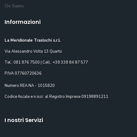
Chi Siamo
Informazioni
La Meridionale Traslochi s.r.l.
Via Alessandro Volta 13 Quarto
Tel.: 081 876 7500 | Cell.: +39 338 84 87 577
P.IVA 07760720636
Numero REA NA - 1015820
Codice fiscale e n.iscr. al Registro Imprese 09198891211.
I nostri Servizi