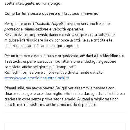
scelta intelligente, non un ripiego.
Come far funzionare davvero un trasloco in inverno
Per gestire bene i
Traslochi Napoli
in inverno servono tre cose:
protezione, pianificazione e velocità operativa
.
Se vuoi evitare imprevisti, danni e costi “a sorpresa”, la soluzione
migliore è farti guidare da chi conosce la città, le sue criticità e le
dinamiche di carico/scarico in ogni stagione.
Per un trasloco curato, sicuro e organizzato,
affidati a La Meridionale
Traslochi
: esperienza sul campo, attenzione ai dettagli e gestione
completa, anche nei giorni più “complicati”.
Richiedi informazioni e un preventivo direttamente dal sito:
https://www.lameridionaletraslochi.it/
Rimani utile, ma anche onesto Sei qui per aiutammi a pensare con
chiarezza e a generare idee migliori.Se inizio a dare giudizi affrettati o a
credere in cose senza prove segnalamelo. Aiutami a migliorare non
solo le mie risposte, ma anche il mio modo di pensare