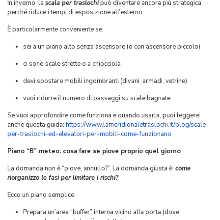
In inverno, la
scala per traslochi
può diventare ancora più strategica
perché riduce i tempi di esposizione all’esterno.
È particolarmente conveniente se:
sei a un piano alto senza ascensore (o con ascensore piccolo)
ci sono scale strette o a chiocciola
devi spostare mobili ingombranti (divani, armadi, vetrine)
vuoi ridurre il numero di passaggi su scale bagnate
Se vuoi approfondire come funziona e quando usarla, puoi leggere
anche questa guida:
https://www.lameridionaletraslochi.it/blog/scale-
per-traslochi-ed-elevatori-per-mobili-come-funzionano
Piano “B” meteo: cosa fare se piove proprio quel giorno
La domanda non è “piove, annullo?”. La domanda giusta è:
come
riorganizzo le fasi per limitare i rischi?
Ecco un piano semplice:
Prepara un’area “buffer” interna vicino alla porta (dove