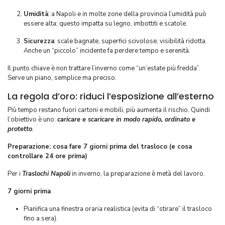
Umidità
: a Napoli e in molte zone della provincia l’umidità può
essere alta; questo impatta su legno, imbottiti e scatole.
Sicurezza
: scale bagnate, superfici scivolose, visibilità ridotta.
Anche un “piccolo” incidente fa perdere tempo e serenità.
Il punto chiave è non trattare l’inverno come “un’estate più fredda”.
Serve un piano, semplice ma preciso.
La regola d’oro: riduci l’esposizione all’esterno
Più tempo restano fuori cartoni e mobili, più aumenta il rischio. Quindi
l’obiettivo è uno:
caricare e scaricare in modo rapido, ordinato e
protetto
.
Preparazione: cosa fare 7 giorni prima del trasloco (e cosa
controllare 24 ore prima)
Per i
Traslochi Napoli
in inverno, la preparazione è metà del lavoro.
7 giorni prima
Pianifica una finestra oraria realistica (evita di “stirare” il trasloco
fino a sera).