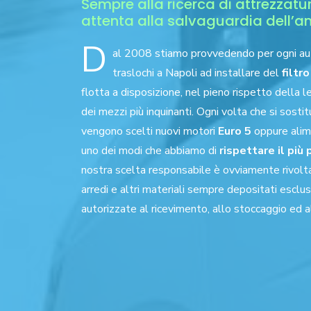
Sempre alla ricerca di attrezzatu
attenta alla salvaguardia dell’a
D
al 2008 stiamo provvedendo per ogni aut
traslochi a Napoli ad installare del
filtr
flotta a disposizione, nel pieno rispetto della l
dei mezzi più inquinanti. Ogni volta che si sosti
vengono scelti nuovi motori
Euro 5
oppure alim
uno dei modi che abbiamo di
rispettare il più
nostra scelta responsabile è ovviamente rivolt
arredi e altri materiali sempre depositati esclu
autorizzate al ricevimento, allo stoccaggio ed 