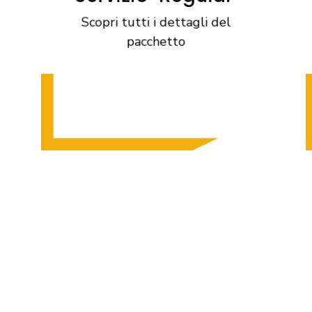
masserizie e tu potrai
Scopri tutti i dettagli del
dedicare tutta la tua
pacchetto
attenzione all’imballaggio dei
tuoi oggetti in tutta sicurezza
e comodità, grazie all’utilizzo
dei supporti adeguati da noi
forniti.