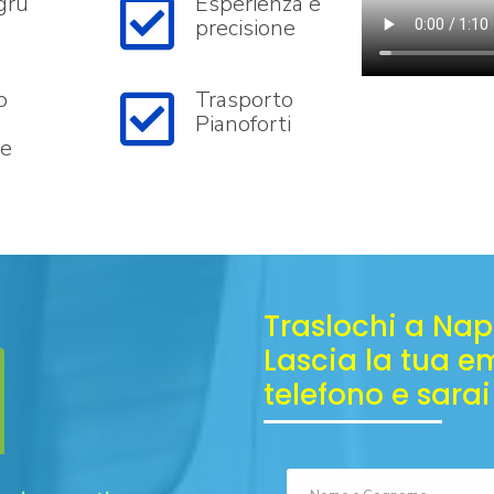
gru
Esperienza e
precisione
o
Trasporto
Pianoforti
re
Traslochi a Nap
Lascia la tua em
telefono e sarai