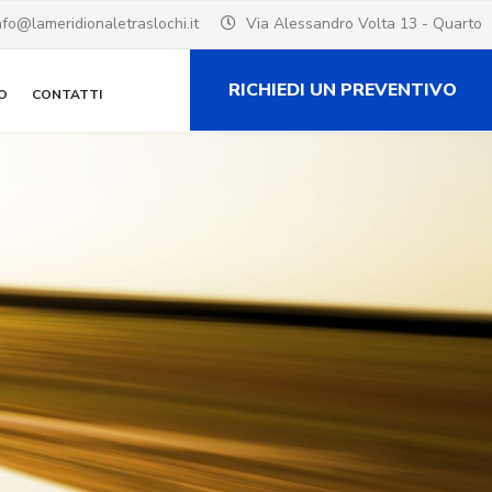
nfo@lameridionaletraslochi.it
Via Alessandro Volta 13 - Quarto
RICHIEDI UN PREVENTIVO
O
CONTATTI