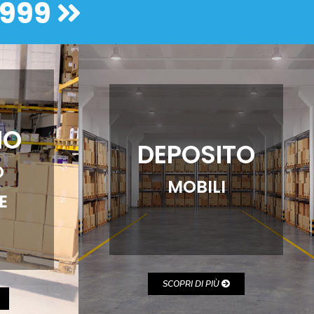
1999
IO
DEPOSITO
O
MOBILI
E
SCOPRI DI PIÙ