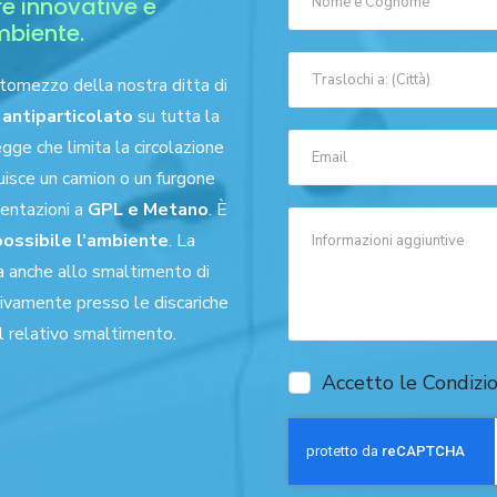
re innovative e
mbiente.
omezzo della nostra ditta di
o antiparticolato
su tutta la
egge che limita la circolazione
tuisce un camion o un furgone
entazioni a
GPL e Metano
. È
 possibile l’ambiente
. La
a anche allo smaltimento di
sivamente presso le discariche
al relativo smaltimento.
Accetto le Condizio