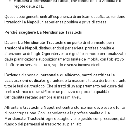
Affidarsi a professionisti locali
, che conoscono la viabilità e le
regole delle ZTL.
Questi accorgimenti, uniti all’esperienza di un team qualificato, rendono
i
traslochi a Napoli
un’esperienza positiva e priva di stress.
Perché scegliere La Meridionale Traslochi
Da anni
La Meridionale Traslochi
è un punto di riferimento per i
traslochi a Napoli
, distinguendosi per serietà, professionalità e
attenzione ai dettagli. Ogni intervento è gestito in modo personalizzato,
dalla pianificazione al posizionamento finale dei mobili, con l’obiettivo
di offrire un servizio sicuro, rapido e senza inconvenienti.
L’azienda dispone di
personale qualificato, mezzi certificati e
assicurazioni dedicate
, garantendo la massima tutela dei beni durante
tutte le fasi del trasloco. Che si tratti di un appartamento nel cuore del
centro storico o di un ufficio in un palazzo d’epoca, la qualità e
l’affidabilità restano sempre ai massimi livelli.
Affrontare
traslochi a Napoli
nel centro storico non deve essere fonte
di preoccupazione. Con l’esperienza e la professionalità di
La
Meridionale Traslochi
, ogni dettaglio viene gestito con precisione, dal
rilascio dei permessi al trasporto su piani alti.