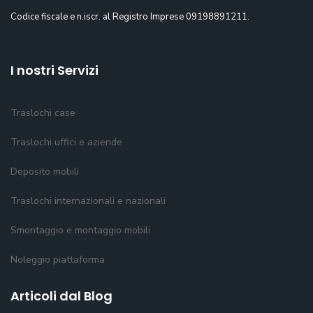
Codice fiscale e n.iscr. al Registro Imprese 09198891211.
I nostri Servizi
Traslochi case
Traslochi uffici e aziende
Deposito mobili
Traslochi internazionali e nazionali
Smontaggio e montaggio mobili
Noleggio piattaforma
Articoli dal Blog