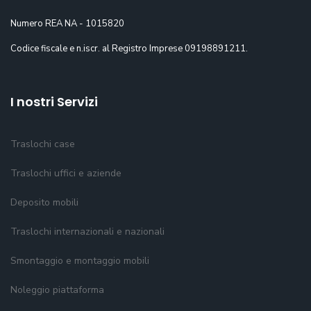
Numero REA NA - 1015820
Codice fiscale e n.iscr. al Registro Imprese 09198891211.
I nostri Servizi
Traslochi case
Traslochi uffici e aziende
Deposito mobili
Traslochi internazionali e nazionali
Smontaggio e montaggio mobili
Noleggio piattaforma