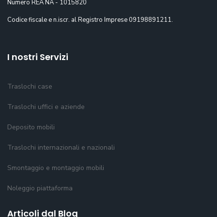
Numero REA NA - 1015820
Codice fiscale e n.iscr. al Registro Imprese 09198891211.
I nostri Servizi
Traslochi case
Traslochi uffici e aziende
Deposito mobili
Traslochi internazionali e nazionali
Smontaggio e montaggio mobili
Noleggio piattaforma
Articoli dal Blog