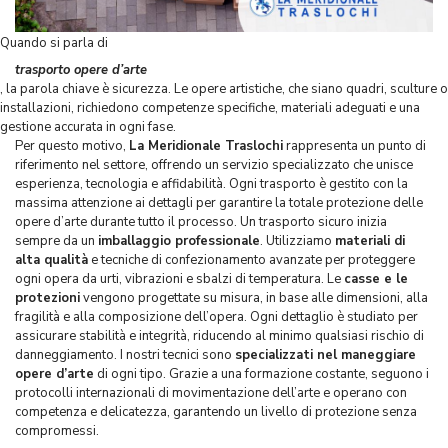
Quando si parla di
trasporto opere d’arte
, la parola chiave è sicurezza. Le opere artistiche, che siano quadri, sculture o
installazioni, richiedono competenze specifiche, materiali adeguati e una
gestione accurata in ogni fase.
Per questo motivo,
La Meridionale Traslochi
rappresenta un punto di
riferimento nel settore, offrendo un servizio specializzato che unisce
esperienza, tecnologia e affidabilità. Ogni trasporto è gestito con la
massima attenzione ai dettagli per garantire la totale protezione delle
opere d’arte durante tutto il processo. Un trasporto sicuro inizia
sempre da un
imballaggio professionale
. Utilizziamo
materiali di
alta qualità
e tecniche di confezionamento avanzate per proteggere
ogni opera da urti, vibrazioni e sbalzi di temperatura. Le
casse e le
protezioni
vengono progettate su misura, in base alle dimensioni, alla
fragilità e alla composizione dell’opera. Ogni dettaglio è studiato per
assicurare stabilità e integrità, riducendo al minimo qualsiasi rischio di
danneggiamento. I nostri tecnici sono
specializzati nel maneggiare
opere d’arte
di ogni tipo. Grazie a una formazione costante, seguono i
protocolli internazionali di movimentazione dell’arte e operano con
competenza e delicatezza, garantendo un livello di protezione senza
compromessi.