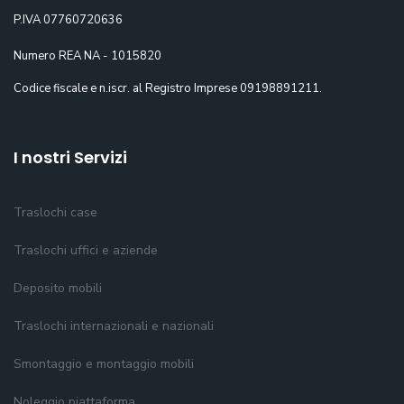
P.IVA 07760720636
Numero REA NA - 1015820
Codice fiscale e n.iscr. al Registro Imprese 09198891211.
I nostri Servizi
Traslochi case
Traslochi uffici e aziende
Deposito mobili
Traslochi internazionali e nazionali
Smontaggio e montaggio mobili
Noleggio piattaforma