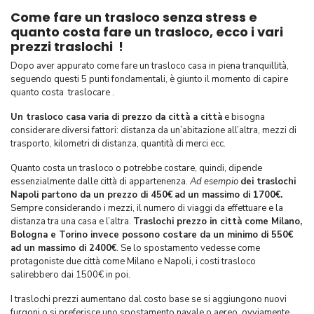
Come fare un trasloco senza stress e
quanto costa fare un trasloco, ecco i vari
prezzi traslochi !
Dopo aver appurato come fare un trasloco casa in piena tranquillità,
seguendo questi 5 punti fondamentali, è giunto il momento di capire
quanto costa traslocare .
Un trasloco casa varia di prezzo da città a città
e bisogna
considerare diversi fattori: distanza da un’abitazione all’altra, mezzi di
trasporto, kilometri di distanza, quantità di merci ecc.
Quanto costa un trasloco o potrebbe costare, quindi, dipende
essenzialmente dalle città di appartenenza.
Ad esempio
dei traslochi
Napoli partono da un prezzo di 450€
ad un massimo di 1700€.
Sempre considerando i mezzi, il numero di viaggi da effettuare e la
distanza tra una casa e l’altra.
Traslochi prezzo in città come Milano,
Bologna e Torino invece possono costare da un minimo di 550€
ad un massimo di 2400€
. Se lo spostamento vedesse come
protagoniste due città come Milano e Napoli, i costi trasloco
salirebbero dai 1500€ in poi.
I traslochi prezzi aumentano dal costo base se si aggiungono nuovi
furgoni o si preferisce uno spostamento navale o aereo, ovviamente