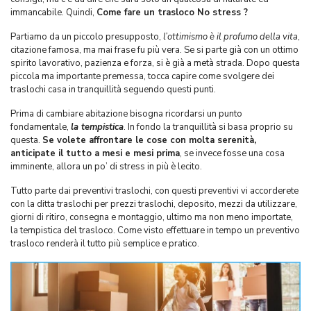
immancabile. Quindi,
Come fare un trasloco No stress ?
Partiamo da un piccolo presupposto,
l’ottimismo è il profumo della vita
,
citazione famosa, ma mai frase fu più vera. Se si parte già con un ottimo
spirito lavorativo, pazienza e forza, si è già a metà strada. Dopo questa
piccola ma importante premessa, tocca capire come svolgere dei
traslochi casa in tranquillità seguendo questi punti.
Prima di cambiare abitazione bisogna ricordarsi un punto
fondamentale,
la tempistica
. In fondo la tranquillità si basa proprio su
questa.
Se volete affrontare le cose con molta serenità,
anticipate il tutto a mesi e mesi prima
, se invece fosse una cosa
imminente, allora un po’ di stress in più è lecito.
Tutto parte dai preventivi traslochi, con questi preventivi vi accorderete
con la ditta traslochi per prezzi traslochi, deposito, mezzi da utilizzare,
giorni di ritiro, consegna e montaggio, ultimo ma non meno importate,
la tempistica del trasloco. Come visto effettuare in tempo un preventivo
trasloco renderà il tutto più semplice e pratico.