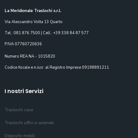
La Meridionale Traslochi s.r.l.
Via Alessandro Volta 13 Quarto
Tel.: 081 876 7500 | Cell.: +39 338 84 87 577
P.IVA 07760720636
Numero REA NA - 1015820
Codice fiscale e n.iscr. al Registro Imprese 09198891211.
I nostri Servizi
Traslochi case
Traslochi uffici e aziende
Deposito mobili