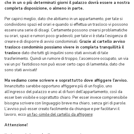
che in un o più determinati giorni il palazzo dovrà essere a nostra
completa disposizione, o almeno in parte.
Per capirci meglio, dato che abitiamo in un appartamento, per tale si
condividono spazi ed orari e quando si effettua un trasloco vi possono
essere una serie di disagi. Certamente possono crearsi problematiche
su orari, spazi e rumori poco gradevoli, per tale vi è stata l’esigenza di
creare e di disporre di avvisi condominiali.
Grazie al cartello avviso
trasloco condominio possiamo vivere in completa tranquillità il
trasloco
dato che tutti gli inquilini sono stati avvisati di tale
trasferimento. Quindi un rumore di troppo, l’ascensore occupato, un via
vai un po’ fastidioso non può esser certo capo di lamentela, dato che
sono stati avvisati!
Ma vediamo come scrivere e soprattutto dove affiggere l’avviso.
Innanzitutto sarebbe opportuno affiggere più di un foglio, uno
all’ingresso del palazzo e uno al di fuori dell’appartamento, così da
esser ben visibile e soprattutto chiaro. Per esser invece comprensibile
bisogna scrivere con linguaggio breve ma chiaro, senza giri di parole.
L’avviso può esser creato facilmente da chiunque e per facilitarvi il
lavoro, ecco
un fac-simile del cartello da affiggere
:
Attenzione!