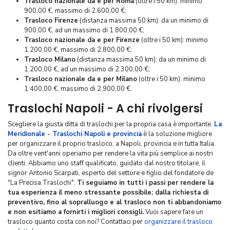
Trasloco nazionale da e per Roma
(oltre i 50 km): minimo
900,00 €, massimo di 2.600,00 €;
Trasloco Firenze
(distanza massima 50 km): da un minimo di
900,00 €, ad un massimo di 1.800,00 €;
Trasloco nazionale da e per Firenze
(oltre i 50 km): minimo
1.200,00 €, massimo di 2.800,00 €;
Trasloco Milano
(distanza massima 50 km): da un minimo di
1.200,00 €, ad un massimo di 2.300,00 €;
Trasloco nazionale da e per Milano
(oltre i 50 km): minimo
1.400,00 €, massimo di 2.900,00 €.
Traslochi Napoli - A chi rivolgersi
Scegliere la giusta ditta di traslochi per la propria casa è importante.
La
Meridionale - Traslochi Napoli e provincia
è la soluzione migliore
per organizzare il proprio trasloco, a Napoli, provincia e in tutta Italia.
Da oltre vent'anni operiamo per rendere la vita più semplice ai nostri
clienti. Abbiamo uno staff qualificato, guidato dal nostro titolare, il
signor Antonio Scarpati, esperto del settore e figlio del fondatore de
"La Precisa Traslochi".
Ti seguiamo in tutti i passi per rendere la
tua esperienza il meno stressante possibile: dalla richiesta di
preventivo, fino al sopralluogo e al trasloco non ti abbandoniamo
e non esitiamo a fornirti i migliori consigli.
Vuoi sapere fare un
trasloco quanto costa con noi? Contattaci per
organizzare il trasloco