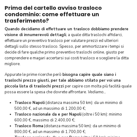
Prima del cartello avviso trasloco
condominio: come effettuare un
trasferimento?
Quando decidiamo di effettuare un trasloco dobbiamo prendere
visione di innumerevoli dettagli
, a quale ditta traslochi affidarci,
effettuare un preventivo trasloco per valutare prezzi ed ulteriori
dettagli sullo stesso trasloco. Spesso, per ammortizzare i tempi si
decide di fare qualche primo preventivo traslochi online, giusto per
comprendere e magari accertarsi sui costi trasloco e scegliere la ditta
migliore.
Appurate le prime ricerche però
bisogna capire quale siano i
traslochi prezzo giusti, per tale abbiamo stilato per voi una
piccola lista di traslochi prezzi
per capire con molta più facilità quale
possa essere la spesa che dovrete affrontare.
Vediamo…
Trasloco Napoli
(distanza massima 50 km): da un minimo di
500,00 €, ad un massimo di 1.200,00 €;
Trasloco nazionale da e per Napoli
(oltre i 50 km): minimo
600,00 €, massimo di 2.400,00 €;
Trasloco Roma
(distanza massima 50 km): da un minimo di
800,00 €, ad un massimo di 1.700,00 €;