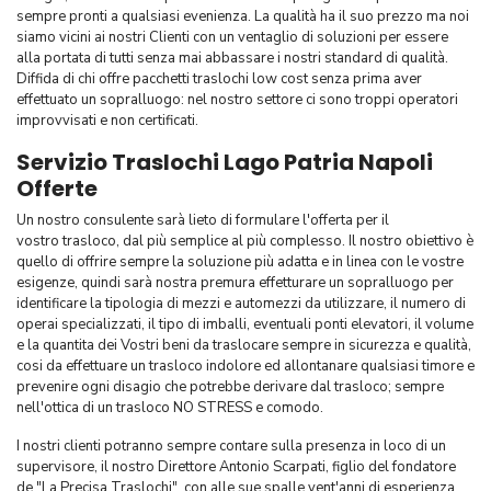
sempre pronti a qualsiasi evenienza. La qualità ha il suo prezzo ma noi
siamo vicini ai nostri Clienti con un ventaglio di soluzioni per essere
alla portata di tutti senza mai abbassare i nostri standard di qualità.
Diffida di chi offre pacchetti traslochi low cost senza prima aver
effettuato un sopralluogo: nel nostro settore ci sono troppi operatori
improvvisati e non certificati.
Servizio Traslochi Lago Patria Napoli
Offerte
Un nostro consulente sarà lieto di formulare l'offerta per il
vostro trasloco, dal più semplice al più complesso. Il nostro obiettivo è
quello di offrire sempre la soluzione più adatta e in linea con le vostre
esigenze, quindi sarà nostra premura effetturare un sopralluogo per
identificare la tipologia di mezzi e automezzi da utilizzare, il numero di
operai specializzati, il tipo di imballi, eventuali ponti elevatori, il volume
e la quantita dei Vostri beni da traslocare sempre in sicurezza e qualità,
cosi da effettuare un trasloco indolore ed allontanare qualsiasi timore e
prevenire ogni disagio che potrebbe derivare dal trasloco; sempre
nell'ottica di un trasloco NO STRESS e comodo.
I nostri clienti potranno sempre contare sulla presenza in loco di un
supervisore, il nostro Direttore Antonio Scarpati, figlio del fondatore
de "La Precisa Traslochi", con alle sue spalle vent'anni di esperienza,