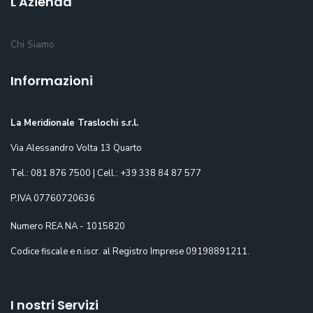
L'Azienda
Chi Siamo
Informazioni
La Meridionale Traslochi s.r.l.
Via Alessandro Volta 13 Quarto
Tel.: 081 876 7500 | Cell.: +39 338 84 87 577
P.IVA 07760720636
Numero REA NA - 1015820
Codice fiscale e n.iscr. al Registro Imprese 09198891211.
I nostri Servizi