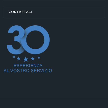
CONTATTACI