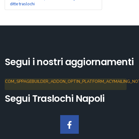
ditte traslochi
Segui i nostri aggiornamenti
COM_SPPAGEBUILDER_ADDON_OPTIN_PLATFORM_ACYMAILING_NOT
Segui Traslochi Napoli