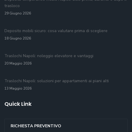
trasloco
29 Giugno 2026
Deposito mobili sicuro: cosa valutare prima di scegliere
18 Giugno 2026
Traslochi Napoli: noleggio elevatore e vantaggi
20 Maggio 2026
Traslochi Napoli: soluzioni per appartamenti ai piani alti
13 Maggio 2026
Quick Link
RICHIESTA PREVENTIVO