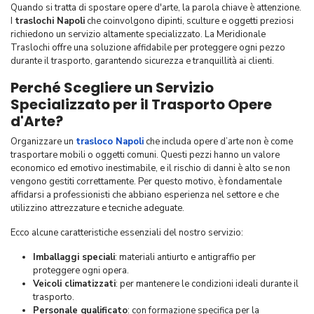
Quando si tratta di spostare opere d'arte, la parola chiave è attenzione.
I
traslochi Napoli
che coinvolgono dipinti, sculture e oggetti preziosi
richiedono un servizio altamente specializzato. La Meridionale
Traslochi offre una soluzione affidabile per proteggere ogni pezzo
durante il trasporto, garantendo sicurezza e tranquillità ai clienti.
Perché Scegliere un Servizio
Specializzato per il Trasporto Opere
d'Arte?
Organizzare un
trasloco Napoli
che includa opere d’arte non è come
trasportare mobili o oggetti comuni. Questi pezzi hanno un valore
economico ed emotivo inestimabile, e il rischio di danni è alto se non
vengono gestiti correttamente. Per questo motivo, è fondamentale
affidarsi a professionisti che abbiano esperienza nel settore e che
utilizzino attrezzature e tecniche adeguate.
Ecco alcune caratteristiche essenziali del nostro servizio:
Imballaggi speciali
: materiali antiurto e antigraffio per
proteggere ogni opera.
Veicoli climatizzati
: per mantenere le condizioni ideali durante il
trasporto.
Personale qualificato
: con formazione specifica per la