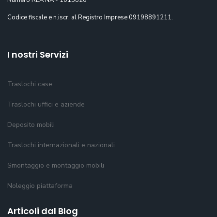
Numero REA NA - 1015820
Codice fiscale e n.iscr. al Registro Imprese 09198891211.
I nostri Servizi
Traslochi case
Traslochi uffici e aziende
Deposito mobili
Traslochi internazionali e nazionali
Smontaggio e montaggio mobili
Noleggio piattaforma
Articoli dal Blog