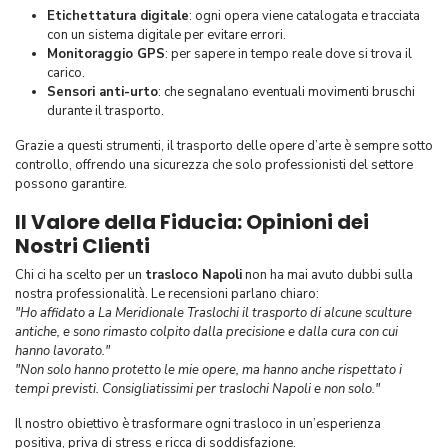
Etichettatura digitale
: ogni opera viene catalogata e tracciata
con un sistema digitale per evitare errori.
Monitoraggio GPS
: per sapere in tempo reale dove si trova il
carico.
Sensori anti-urto
: che segnalano eventuali movimenti bruschi
durante il trasporto.
Grazie a questi strumenti, il trasporto delle opere d’arte è sempre sotto
controllo, offrendo una sicurezza che solo professionisti del settore
possono garantire.
Il Valore della Fiducia: Opinioni dei
Nostri Clienti
Chi ci ha scelto per un
trasloco Napoli
non ha mai avuto dubbi sulla
nostra professionalità. Le recensioni parlano chiaro:
"Ho affidato a La Meridionale Traslochi il trasporto di alcune sculture
antiche, e sono rimasto colpito dalla precisione e dalla cura con cui
hanno lavorato."
"Non solo hanno protetto le mie opere, ma hanno anche rispettato i
tempi previsti. Consigliatissimi per traslochi Napoli e non solo."
Il nostro obiettivo è trasformare ogni trasloco in un’esperienza
positiva, priva di stress e ricca di soddisfazione.