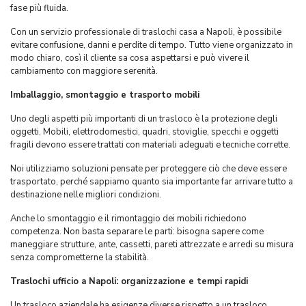
fase più fluida.
Con un servizio professionale di traslochi casa a Napoli, è possibile
evitare confusione, danni e perdite di tempo. Tutto viene organizzato in
modo chiaro, così il cliente sa cosa aspettarsi e può vivere il
cambiamento con maggiore serenità.
Imballaggio, smontaggio e trasporto mobili
Uno degli aspetti più importanti di un trasloco è la protezione degli
oggetti. Mobili, elettrodomestici, quadri, stoviglie, specchi e oggetti
fragili devono essere trattati con materiali adeguati e tecniche corrette.
Noi utilizziamo soluzioni pensate per proteggere ciò che deve essere
trasportato, perché sappiamo quanto sia importante far arrivare tutto a
destinazione nelle migliori condizioni.
Anche lo smontaggio e il rimontaggio dei mobili richiedono
competenza. Non basta separare le parti: bisogna sapere come
maneggiare strutture, ante, cassetti, pareti attrezzate e arredi su misura
senza comprometterne la stabilità.
Traslochi ufficio a Napoli: organizzazione e tempi rapidi
Un trasloco aziendale ha esigenze diverse rispetto a un trasloco