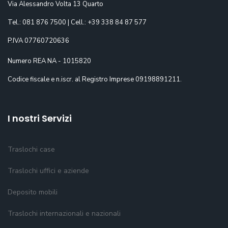
Via Alessandro Volta 13 Quarto
Tel.: 081 876 7500 | Cell.: +39 338 84 87 577
P.IVA 07760720636
Numero REA NA - 1015820
Codice fiscale e n.iscr. al Registro Imprese 09198891211.
I nostri Servizi
Traslochi case
Traslochi uffici e aziende
Deposito mobili
Traslochi internazionali e nazionali