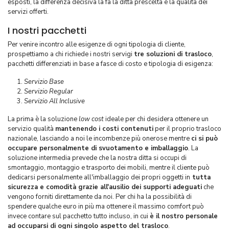
esposti, la differenza decisiva la fa la ditta prescelta e la qualità dei
servizi offerti.
I nostri pacchetti
Per venire incontro alle esigenze di ogni tipologia di cliente,
prospettiamo a chi richiede i nostri servigi
tre soluzioni di trasloco
,
pacchetti differenziati in base a fasce di costo e tipologia di esigenza:
Servizio Base
Servizio Regular
Servizio All Inclusive
La prima è la soluzione
low cost
ideale per chi desidera ottenere un
servizio qualità
mantenendo i costi contenuti
per il proprio trasloco
nazionale, lasciando a noi le incombenze più onerose mentre
ci si può
occupare personalmente di svuotamento e imballaggio
. La
soluzione intermedia prevede che la nostra ditta si occupi di
smontaggio, montaggio e trasporto dei mobili, mentre il cliente può
dedicarsi personalmente all'imballaggio dei propri oggetti in
tutta
sicurezza e comodità grazie all'ausilio dei supporti adeguati
che
vengono forniti direttamente da noi. Per chi ha la possibilità di
spendere qualche euro in più ma ottenere il massimo comfort può
invece contare sul pacchetto tutto incluso, in cui
è il nostro personale
ad occuparsi di ogni singolo aspetto del trasloco
.