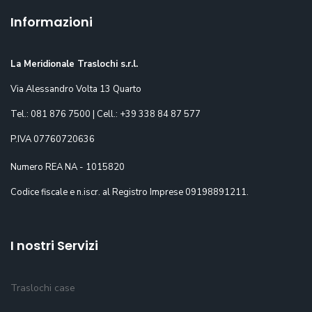
Informazioni
La Meridionale Traslochi s.r.l.
Via Alessandro Volta 13 Quarto
Tel.: 081 876 7500 | Cell.: +39 338 84 87 577
P.IVA 07760720636
Numero REA NA - 1015820
Codice fiscale e n.iscr. al Registro Imprese 09198891211.
I nostri Servizi
Traslochi case