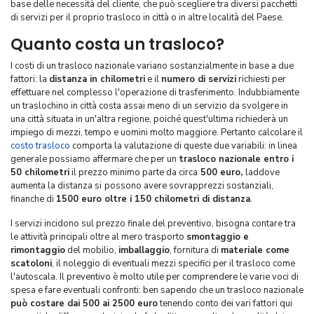
base delle necessità del cliente, che può scegliere tra diversi pacchetti
di servizi per il proprio trasloco in città o in altre località del Paese.
Quanto costa un trasloco?
I costi di un trasloco nazionale variano sostanzialmente in base a due
fattori: la
distanza in chilometri
e il
numero di servizi
richiesti per
effettuare nel complesso l'operazione di trasferimento. Indubbiamente
un traslochino in città costa assai meno di un servizio da svolgere in
una città situata in un'altra regione, poiché quest'ultima richiederà un
impiego di mezzi, tempo e uomini molto maggiore. Pertanto calcolare il
costo trasloco
comporta la valutazione di queste due variabili: in linea
generale possiamo affermare che per un
trasloco nazionale entro i
50 chilometri
il prezzo minimo parte da circa
500 euro,
laddove
aumenta la distanza si
possono avere sovrapprezzi sostanziali,
finanche di
1500 euro oltre i 150 chilometri di distanza
.
I servizi incidono sul prezzo finale del preventivo, bisogna contare tra
le attività principali oltre al mero trasporto
smontaggio e
rimontaggio
del mobilio,
imballaggio
, fornitura di
materiale come
scatoloni
, il noleggio di eventuali mezzi specifici per il trasloco come
l'autoscala. Il preventivo è molto utile per comprendere le varie voci di
spesa e fare eventuali confronti: ben sapendo che un trasloco nazionale
può costare dai 500 ai 2500 euro
tenendo conto dei vari fattori qui